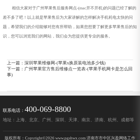
相信大家对于广州苹果售后服务网点-(mac开不开机)的问题已经了解的
差不多了吧！以上就是苹果售后为大家讲解的怎样解决手机耗电太快的问
题，希望我们的介绍能够对您有所帮助，如果您想要了解更多苹果售后的知
识，您可以浏览我们的网站，我们会为您提供更专业的服务。
上一篇：
深圳苹果维修网-(苹果x换原装电池多少钱)
下一篇：
广州苹果官方售后维修点一览表-(苹果手机网卡是怎么回
事)
400-069-8800
联系电话：
地址：上海、北京、广州、深圳、天津、南京、济南、杭州、成都等
版权所有：Copyright©2026 www.pgshwx.com 济南市市中区兴盈网络工作