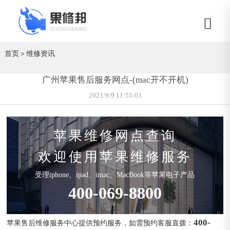
首页
＞
维修资讯
广州苹果售后服务网点-(mac开不开机)
2021/9/9 11:55:03
苹果维修网点查询
欢迎使用苹果维修服务
受理iphone、ipad、imac、MacBook等苹果电子产品
400-069-8800
400-
苹果售后维修服务中心提供预约服务，如需预约客服直拨：