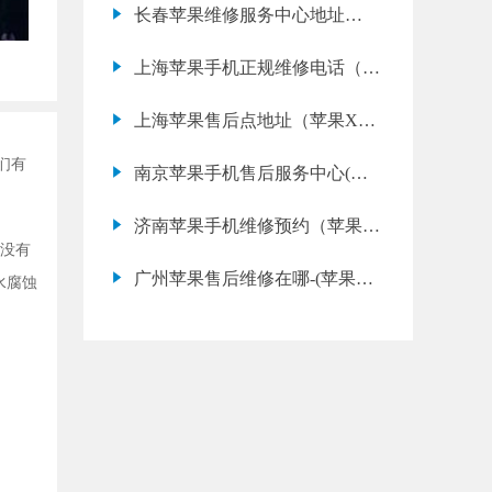
长春苹果维修服务中心地址
(iPhone 11 Pro 电池不耐用多久
上海苹果手机正规维修电话（苹
能修好)
果12黑屏转圈圈怎么办）
上海苹果售后点地址（苹果X电
池容量苹果X售后）
们有
南京苹果手机售后服务中心(苹
果7 WiFi连接不上维修售后)
济南苹果手机维修预约（苹果15
没有
手机进水了怎么修）
广州苹果售后维修在哪-(苹果
水腐蚀
home键坏了修多少钱)