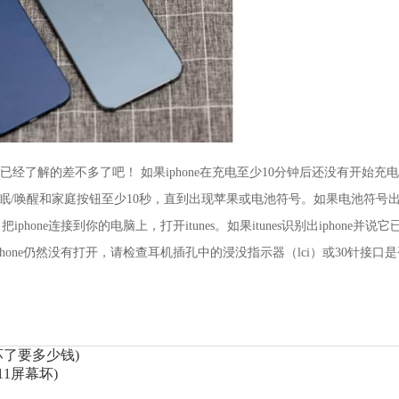
问题已经了解的差不多了吧！ 如果iphone在充电至少10分钟后还没有开始充
按住睡眠/唤醒和家庭按钮至少10秒，直到出现苹果或电池符号。如果电池符号
hone连接到你的电脑上，打开itunes。如果itunes识别出iphone并说它
phone仍然没有打开，请检查耳机插孔中的浸没指示器（lci）或30针接口
坏了要多少钱)
1屏幕坏)