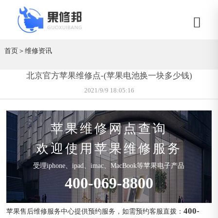
首页
＞
维修资讯
北京官方苹果维修点-(苹果电池换一块多少钱)
2021/9/9 18:05:16
苹果维修网点查询
欢迎使用苹果维修服务
受理iphone、ipad、imac、MacBook等苹果电子产品
400-069-8800
400-
苹果售后维修服务中心提供预约服务，如需预约客服直拨：