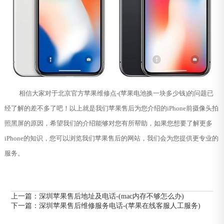
相信大家对于北京官方苹果维修点-(苹果电池换一块多少钱)的问题已
经了解的差不多了吧！以上就是我们苹果售后为您介绍的iPhone前摄像头拍
照黑屏的原因，希望我们的介绍能够对您有所帮助，如果您想要了解更多
iPhone的知识，您可以浏览我们苹果售后的网站，我们会为您提供更专业的
服务。
上一篇：
深圳苹果售后地址及电话-(mac内存不够怎么办)
下一篇：
深圳苹果售后维修服务电话-(苹果在线客服人工服务)