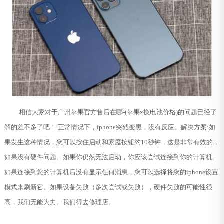
相信大家对于广州苹果官方售后在哪-(苹果x换电池价格)的问题已经了
解的差不多了吧！ 正常情况下，iphone突然变黑，没有反应。解决方案:如
果发生这种情况，您可以按住启动和家庭按钮约10秒钟，这是非常有效的，
如果没有硬件问题。如果你仍然无法启动，你应该尝试连接到你的计算机。
如果连接到您的计算机后没有显示任何消息，您可以选择将您的iphone设置
模式来刷新它。如果设备失败（多次尝试或失败），硬件失败的可能性很
高，我们无能为力。我们得去修理店。