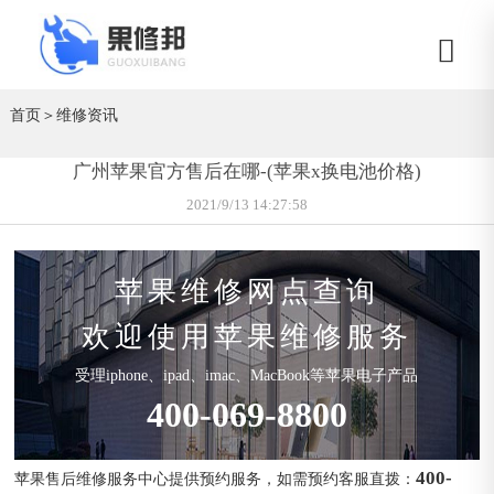
首页
＞
维修资讯
广州苹果官方售后在哪-(苹果x换电池价格)
2021/9/13 14:27:58
苹果维修网点查询
欢迎使用苹果维修服务
受理iphone、ipad、imac、MacBook等苹果电子产品
400-069-8800
400-
苹果售后维修服务中心提供预约服务，如需预约客服直拨：