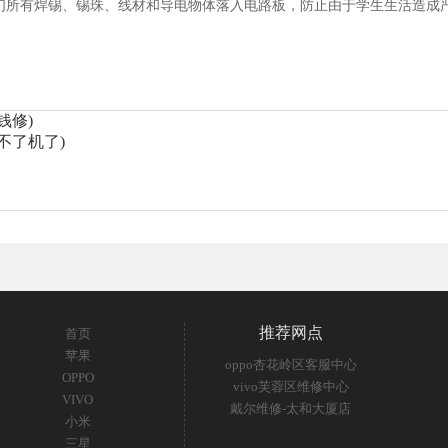
们所有焊锡、锡珠、线材和导电物体落入电路板，防止由于学生生活造成
钱修)
不了机了)
推荐网点
首页
苹果
oppo杏花岭区客服中心
OPPO
vivo芙蓉区维修中心
VIVO
戴尔维修-太和大厦店
小米
三星