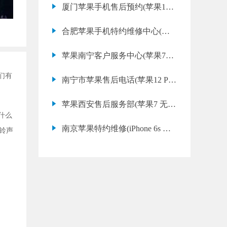
厦门苹果手机售后预约(苹果12
Pro 指纹失灵哪里可以修)
合肥苹果手机特约维修中心(苹
果X 黑屏维修店推荐)
苹果南宁客户服务中心(苹果7
Plus 扬声器坏了常见问题)
们有
南宁市苹果售后电话(苹果12 Pro
电源键失灵修理教程)
苹果西安售后服务部(苹果7 无线
什么
充电失效怎么修)
南京苹果特约维修(iPhone 6s 进
铃声
水后自动关机维修费用)