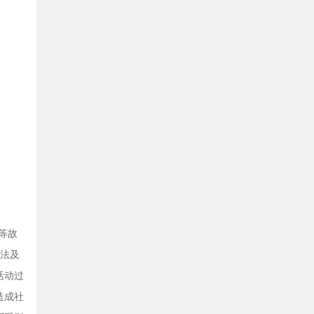
等故
无法及
活动过
造成社