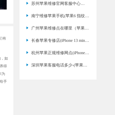
苏州苹果维修官网客服中心
(iPhone 12 Pro 手机发热严重原
南宁维修苹果手机(苹果6 指纹失
因)
灵修理教程)
广州苹果维修点在哪里（苹果X
电池更换价格）
们有
长春苹果专修店(iPhone 13 mini
闪光灯不亮修理多少钱)
杭州苹果正规维修网点(iPhone 7
如，如
Plus 进水后自动关机维修)
深圳苹果客服电话多少-(苹果手
养得
机充电充不进去是怎么回事)
尔为
给手