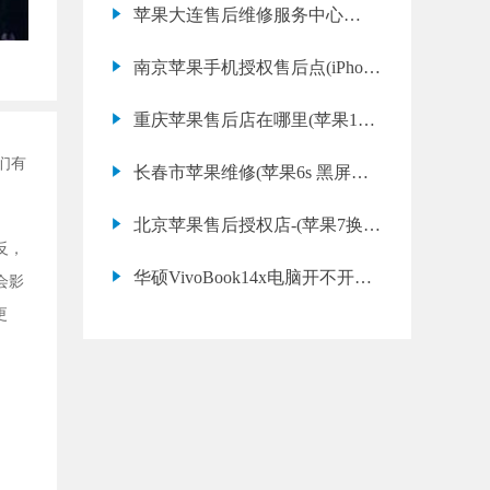
苹果大连售后维修服务中心
(iPhone X 听筒杂音原因)
南京苹果手机授权售后点(iPhone
13 Pro 黑屏维修价格)
重庆苹果售后店在哪里(苹果12
Pro Max 进水不开机多久能修好)
们有
长春市苹果维修(苹果6s 黑屏维
修售后)
北京苹果售后授权店-(苹果7换原
反，
装电池多少钱)
华硕VivoBook14x电脑开不开机
会影
电源灯闪-华硕笔记本不上电处
更
理