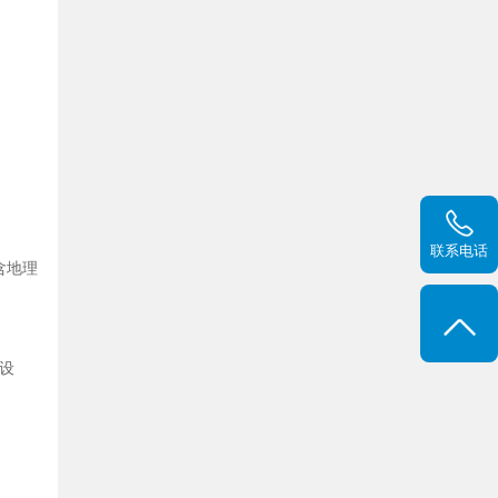
联系电话
含地理
“设