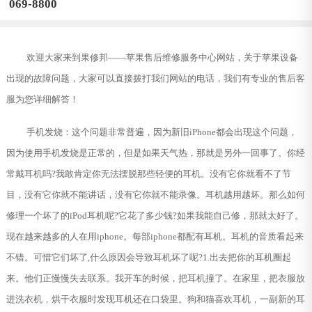
069-8800
欢迎大家来到果修邦——苹果售后维修服务中心网站，关于苹果设备
出现的故障问题，大家可以直接拨打我们网站的电话，我们有专业的售后客
服为您详细解答！
手机发烧：这个问题非常普遍，因为新旧iPhone都会出现这个问题，
因为使用手机发烧是正常的，但是如果天气热，那就是另外一回事了。你经
常戴耳机吗?我敢肯定你无法摆脱那些轻便的耳机。没有它你就看不了节
目，没有它你就不能讲话，没有它你就不能录像。耳机越用越坏。那么如何
修理一个坏了的iPod耳机呢?它花了多少钱?如果我能自己修，那就太好了。
现在越来越多的人在用iphone。每部iphone都配有耳机。耳机的音质看起来
不错。可惜它们坏了,什么原因会导致耳机坏了呢?1.出去把你的耳机圈起
来。他们正慢慢失去联系。我开车的时候，把耳机撞了。在家里，把衣服放
进洗衣机，烘干衣服时发现耳机还在口袋里。狗和猫喜欢耳机，一副新的耳