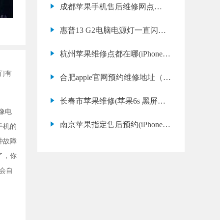
成都苹果手机售后维修网点
(iPhone 14 Pro 电源键失灵常见
惠普13 G2电脑电源灯一直闪烁-
问题)
惠普笔记本无法开机
杭州苹果维修点都在哪(iPhone
12 电池鼓包维修费用)
们有
合肥apple官网预约维修地址（苹
果11pro的屏幕多少钱）
长春市苹果维修(苹果6s 黑屏维
像电
修售后)
南京苹果指定售后预约(iPhone
手机的
14 无法开机专业维修)
种故障
了，你
e会自