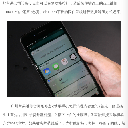
的苹果公司设备，点击可以修复功能按钮，然后按住键盘上的shift键和
iTunes上的“还原”选项，对iTunes下载的固件系统进行数据解压方式还原。
广州苹果维修官网维修点-(苹果手机怎样清理内存空间) 首先，修理插
头:1.首先，用钳子切开塑料盖。2.撕下上面的压膜胶。3.重新焊接去除和填
充焊料的地方。如果插头的芯线断了，先把线缩短，去掉一根断了的线，然