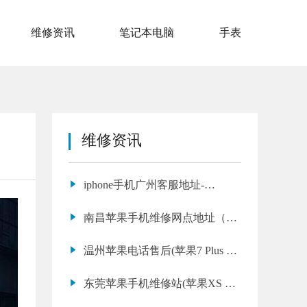
维修资讯
笔记本电脑
手表
维修资讯
iphone手机广州客服地址-
(macbook触摸屏)
南昌苹果手机维修网点地址（换
个苹果16promax手机屏幕要多少
温州苹果电话售后(苹果7 Plus 无
钱一个）
法开机维修店推荐)
东莞苹果手机维修站(苹果XS 听
筒没声音维修费用)