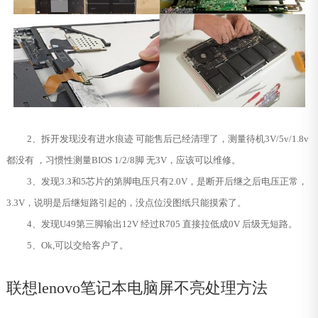
2、拆开发现没有进水痕迹 可能售后已经清理了，测量待机3V/5v/1.8v
都没有 ，习惯性测量BIOS 1/2/8脚 无3V，应该可以维修。
3、发现3.3和5芯片的第脚电压只有2.0V，是断开后继之后电压正常，
3.3V，说明是后继短路引起的，没点位没图纸只能摸索了。
4、发现U49第三脚输出12V 经过R705 直接拉低成0V 后级无短路。
5、Ok,可以交给客户了。
联想lenovo笔记本电脑屏不亮处理方法