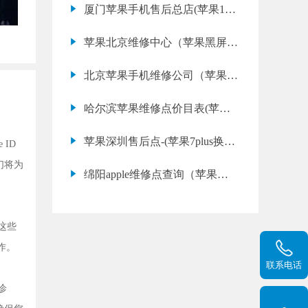
厦门苹果手机售后总店(苹果11
Pro 无法充电故障维修方法)
苹果北京维修中心（苹果黑屏转
圈圈怎么办）
北京苹果手机维修公司（苹果x
屏幕有条纹怎么办）
哈尔滨苹果维修点价目表(苹果
13 Pro 无法充电修理多少钱)
苹果深圳售后点-(苹果7plus换电
ID
池多少钱)
们将为
绵阳apple维修点查询（苹果
16pro碎了换屏幕）
这些
作。
联系电话
诊