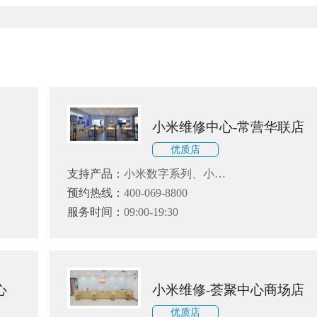
小米维修中心-常营华联店
优质店
支持产品：
小米数字系列、小米
Note系列和小米MIX、红米、黑
预约热线：
400-069-8800
鲨系列
服务时间：
09:00-19:30
心
小米维修-荟聚中心商场店
优质店