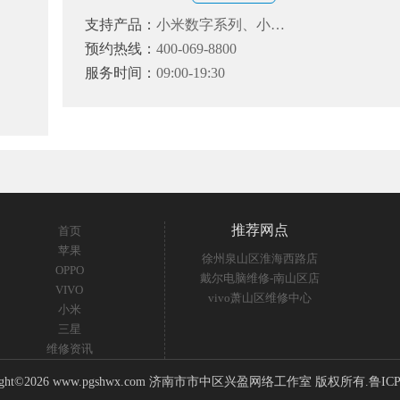
支持产品：
小米数字系列、小米
Note系列和小米MIX、红米、黑
预约热线：
400-069-8800
鲨系列
服务时间：
09:00-19:30
推荐网点
首页
苹果
徐州泉山区淮海西路店
OPPO
戴尔电脑维修-南山区店
VIVO
vivo萧山区维修中心
小米
三星
维修资讯
ght©2026 www.pgshwx.com 济南市市中区兴盈网络工作室 版权所有.
鲁ICP