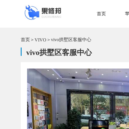
首页
首页
＞
＞
vivo拱墅区客服中心
VIVO
vivo拱墅区客服中心