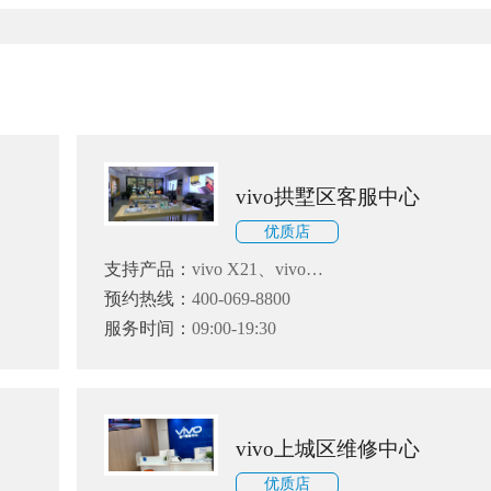
vivo拱墅区客服中心
优质店
支持产品：
vivo X21、vivo
X20、 vivo X9、vivo X9i、vivo
预约热线：
400-069-8800
X9 Plus、vivo X7、vivo X7 Plus
服务时间：
09:00-19:30
vivo上城区维修中心
优质店