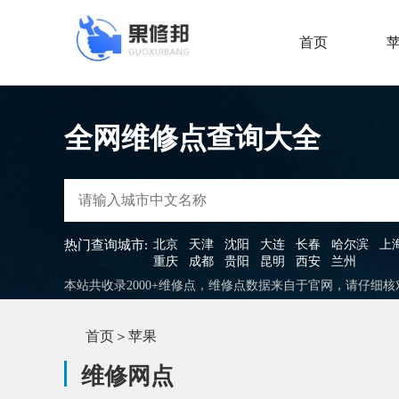
首页
全网维修点查询大全
热门查询城市:
北京
天津
沈阳
大连
长春
哈尔滨
上
重庆
成都
贵阳
昆明
西安
兰州
本站共收录2000+维修点，维修点数据来自于官网，请仔细
首页
＞
苹果
维修网点