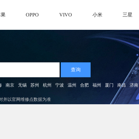
苹果
OPPO
VIVO
小米
三星
查询
海
南京
无锡
苏州
杭州
宁波
温州
合肥
福州
厦门
南昌
济南
核对并以官网维修点数据为准