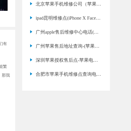
北京苹果手机维修公司（苹果x
屏幕有条纹怎么办）
ipad昆明维修点(iPhone X Face
ID不可用维修费用)
广州apple售后维修中心电话(苹
果13 无法插卡修理教程)
们有
广州苹果售后地址查询-(苹果手
机卡屏幕不动怎么办)
深圳苹果授权售后点-苹果电池
能繁
健康多少要换
合肥市苹果手机维修点查询电话
，那我
(苹果15 扬声器坏了常见问题)