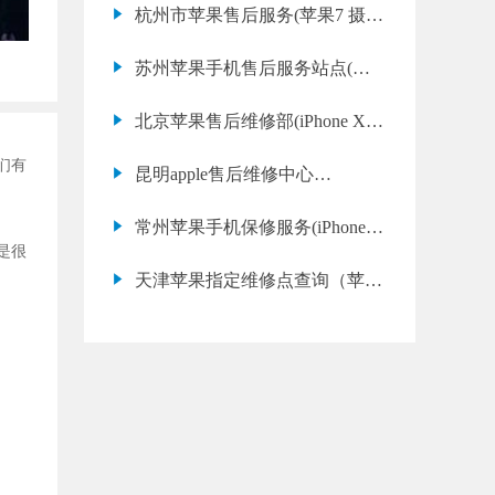
杭州市苹果售后服务(苹果7 摄像
头模糊哪里可以修)
苏州苹果手机售后服务站点(苹
果14 Pro 电池鼓包维修售后)
北京苹果售后维修部(iPhone XR
无线充电失效常见问题)
们有
昆明apple售后维修中心
（iphone12promax手机喇叭有杂
常州苹果手机保修服务(iPhone
音怎么办）
是很
XS 摄像头模糊修理教程)
天津苹果指定维修点查询（苹果
16pro的屏幕偏黄）