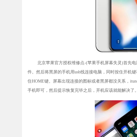
北京苹果官方授权维修点-(苹果手机屏幕失灵)首先电脑
件。然后将黑屏的手机用usb线连接电脑，同时按住开机键和
住HOME键。屏幕出现连接的图标或者黑屏都没关系，itune
手机即可，然后提示恢复完毕之后，开机应该就能解决了。同样