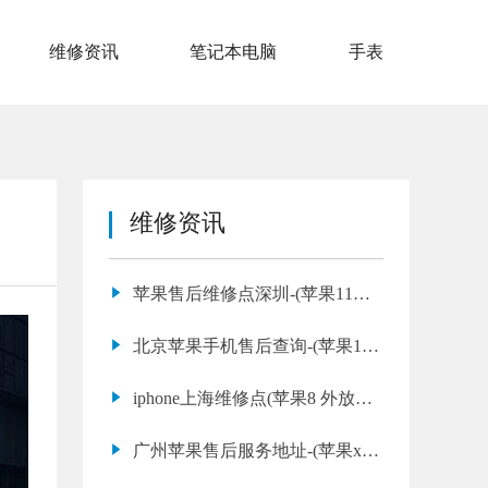
维修资讯
笔记本电脑
手表
维修资讯
苹果售后维修点深圳-(苹果11手
机黑屏但没关机)
北京苹果手机售后查询-(苹果11
自动重启是怎么回事)
iphone上海维修点(苹果8 外放破
音维修价格)
广州苹果售后服务地址-(苹果xs
屏幕失灵)