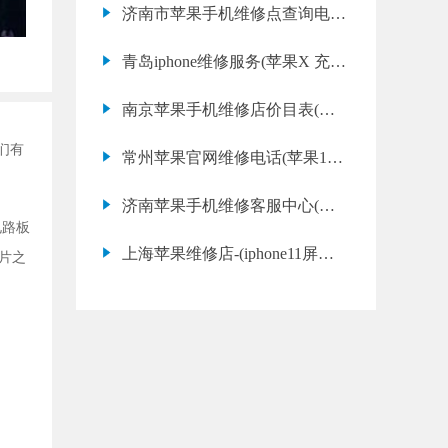
济南市苹果手机维修点查询电话
(iPhone 13 mini 无法插卡常见问
青岛iphone维修服务(苹果X 充电
题)
时发烫修理教程)
南京苹果手机维修店价目表(苹
果XS 闪光灯不亮维修)
们有
常州苹果官网维修电话(苹果14
Pro Max 听筒没声音修理教程)
济南苹果手机维修客服中心(苹
电路板
果XR 黑屏专业维修)
上海苹果维修店-(iphone11屏幕
芯片之
失灵乱跳)