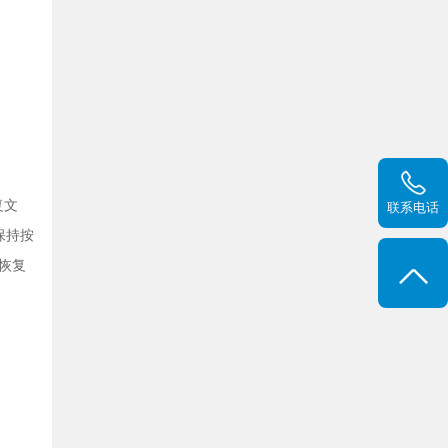
复文
联系电话
保持按
s恢复