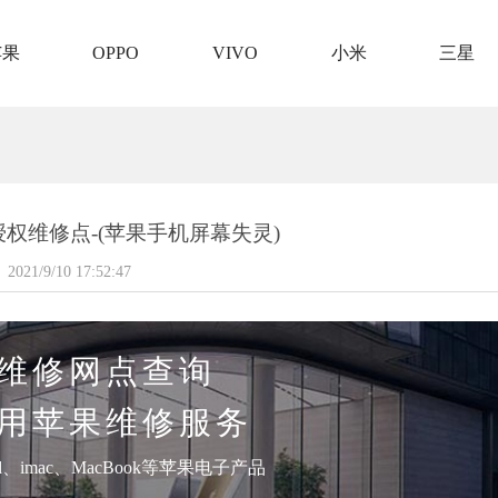
苹果
OPPO
VIVO
小米
三星
权维修点-(苹果手机屏幕失灵)
2021/9/10 17:52:47
维修网点查询
用苹果维修服务
pad、imac、MacBook等苹果电子产品