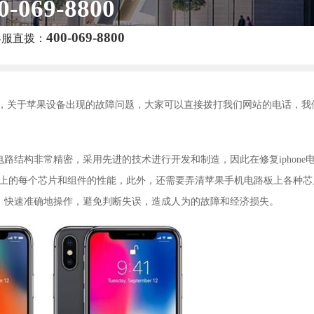
0-069-8800
400-069-8800
客服直拨：
，关于苹果设备出现的故障问题，大家可以直接拨打我们网站的电话，我
成电路结构非常精密，采用先进的技术进行开发和制造，因此在修复iphone
e电路板上的每个芯片和组件的性能，此外，还需要弄清苹果手机电路板上各种
，快速准确地操作，避免判断失误，造成人为的故障和经济损失。