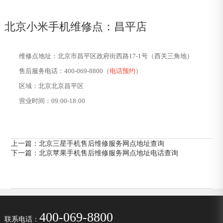
北京小米手机维修点：昌平店
维修点地址：北京市昌平区政府街西路17-1号（西关三角地）
售后服务电话：400-069-8800（
电话预约
）
区域：北京北京昌平区
营业时间：09:00-18:00
上一篇：
北京三星手机售后维修服务网点地址查询
下一篇：
北京苹果手机售后维修服务网点地址电话查询
400-069-8800
联系电话：