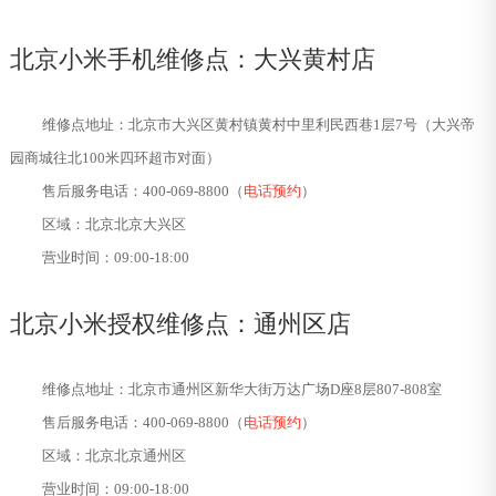
北京小米手机维修点：大兴黄村店
维修点地址：北京市大兴区黄村镇黄村中里利民西巷1层7号（大兴帝
园商城往北100米四环超市对面）
售后服务电话：400-069-8800（
电话预约
）
区域：北京北京大兴区
营业时间：09:00-18:00
北京小米授权维修点：
通州区店
维修点地址：北京市通州区新华大街万达广场D座8层807-808室
售后服务电话：400-069-8800（
电话预约
）
区域：北京北京通州区
营业时间：09:00-18:00