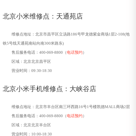
北京小米维修点：天通苑店
维修点地址：北京市昌平区立汤路186号甲龙德紫金商场1层2-108(地
铁5号线天通苑南站向南300米路东)
售后服务电话：400-069-8800（
电话预约
）
区域：北京北京昌平区
营业时间：09:30-18:30
北京小米手机维修点：大峡谷店
维修点地址：北京市丰台区南三环西路16号1号楼凯德MALL商场2层
售后服务电话：400-069-8800（
电话预约
）
区域：北京北京丰台区
营业时间：10:00-18:30