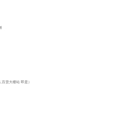
侧
,百货大楼站 即是）