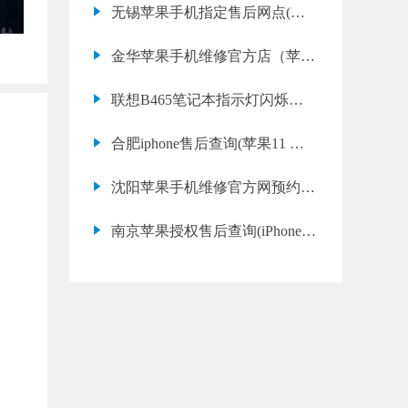
无锡苹果手机指定售后网点(苹
果8 外放无声维修价格)
金华苹果手机维修官方店（苹果
14进水怎么修）
联想B465笔记本指示灯闪烁屏
幕不亮(联想无法开机解决方法)
合肥iphone售后查询(苹果11 耳
机接口失效原因)
沈阳苹果手机维修官方网预约中
心(iPhone 14 Plus 手机发热严重
南京苹果授权售后查询(iPhone
故障维修方法)
12 Pro Max 主板故障常见问题)