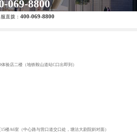
0-069-8800
400-069-8800
客服直拨：
O体验店二楼（地铁鞍山道站C口出即到）
厦15楼A6室（中心路与营口道交口处，塘沽大剧院斜对面）