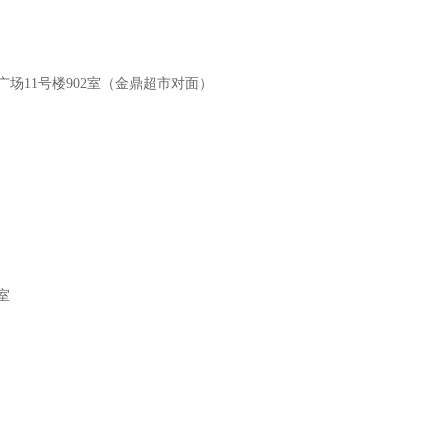
场11号楼902室（金鼎超市对面）
室