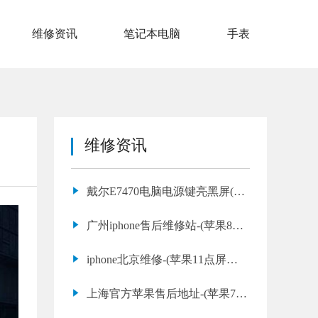
维修资讯
笔记本电脑
手表
维修资讯
戴尔E7470电脑电源键亮黑屏(戴
尔不开机处理方法)
广州iphone售后维修站-(苹果8p
换屏要多少钱)
iphone北京维修-(苹果11点屏幕
没反应)
上海官方苹果售后地址-(苹果7的
的电池)