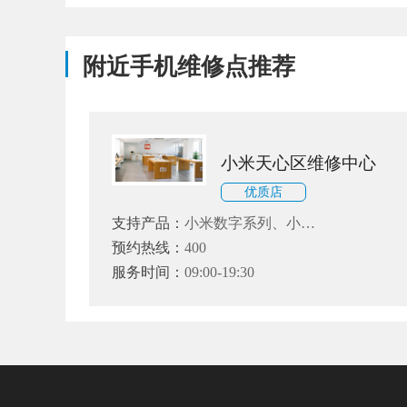
附近手机维修点推荐
小米天心区维修中心
优质店
支持产品：
小米数字系列、小米
Note系列和小米MIX、红米、黑
预约热线：
400
鲨系列
服务时间：
09:00-19:30