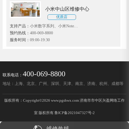
小米中山区维修中心
优质店
支持产品：
小米数字系列、小米Note系
列和小米MIX、红米、黑鲨系列
预约热线：
400-069-8800
服务时间：
09:00-19:30
400-069-8800
联系电话：
地址：上海、北京、广州、深圳、天津、南京、济南、杭州、成都等
版权所有：Copyright©2026 www.pgshwx.com 济南市市中区兴盈网络工作
室 版权所有.
鲁ICP备2021047327号-2
维修热线