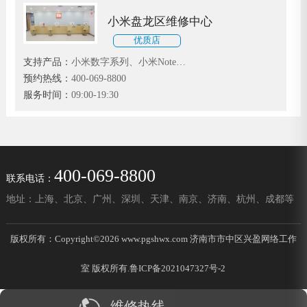
小米盘龙区维修中心
优质店
支持产品：
小米数字系列、小米Note系
列和小米MIX、红米、黑鲨系列
预约热线：
400-069-8800
服务时间：
09:00-19:30
400-069-8800
联系电话：
地址：上海、北京、广州、深圳、天津、南京、济南、杭州、成都等
版权所有：Copyright©2026 www.pgshwx.com 济南市市中区兴盈网络工作
室 版权所有.
鲁ICP备2021047327号-2
维修热线