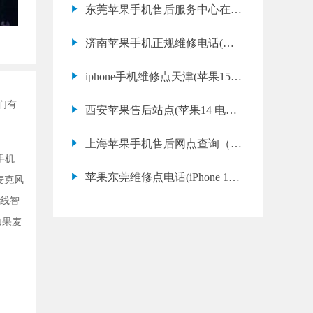
东莞苹果手机售后服务中心在哪
里(苹果13 Pro 摄像头模糊维修
济南苹果手机正规维修电话(苹
店推荐)
果13 Pro Max 进水后自动关机修
iphone手机维修点天津(苹果15
理教程)
Pro Max 震动功能失灵修理教程)
们有
西安苹果售后站点(苹果14 电池
不耐用常见问题)
上海苹果手机售后网点查询（苹
手机
果13手机掉电快）
苹果东莞维修点电话(iPhone 14
麦克风
Plus 电池鼓包哪里可以修)
无线智
如果麦