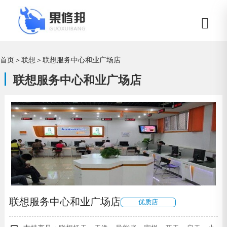
首页
＞
联想
＞
联想服务中心和业广场店
联想服务中心和业广场店
联想服务中心和业广场店
优质店