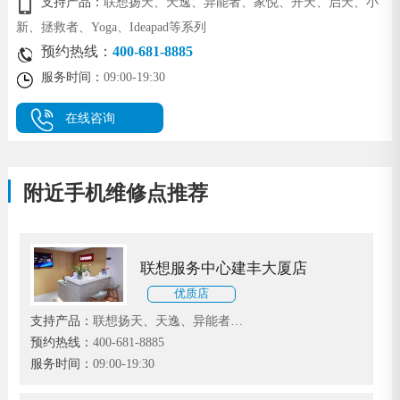
支持产品：
联想扬天、天逸、异能者、家悦、开天、启天、小
新、拯救者、Yoga、Ideapad等系列
预约热线：
400-681-8885
服务时间：
09:00-19:30
在线咨询
附近手机维修点推荐
联想服务中心建丰大厦店
优质店
支持产品：
联想扬天、天逸、异能者、
家悦、开天、启天、小新、拯救者、
预约热线：
400-681-8885
Yoga、Ideapad等系列
服务时间：
09:00-19:30