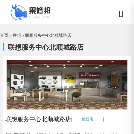
首页
＞
联想
＞
联想服务中心北顺城路店
联想服务中心北顺城路店
联想服务中心北顺城路店
优质店