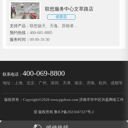
联想服务中心文萃路店
优质店
支持产品：
联想扬天、天逸、异能者、
家悦、开天、启天、小新、拯救者、
预约热线：
400-681-8885
Yoga、Ideapad等系列
服务时间：
09:00-19:30
400-069-8800
联系电话：
地址：上海、北京、广州、深圳、天津、南京、济南、杭州、成都等
版权所有：Copyright©2026 www.pgshwx.com 济南市市中区兴盈网络工作
室 版权所有.
鲁ICP备2021047327号-2
维修热线